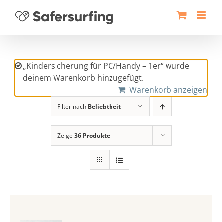
Zum
Inhalt
springen
„Kindersicherung für PC/Handy – 1er“ wurde
deinem Warenkorb hinzugefügt.
Warenkorb anzeigen
Filter nach
Beliebtheit
Zeige
36 Produkte