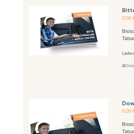
Bitt
0,00
Brosc
Tatsa
Liefer
Deta
Down
0,00
Brosc
Tatsa