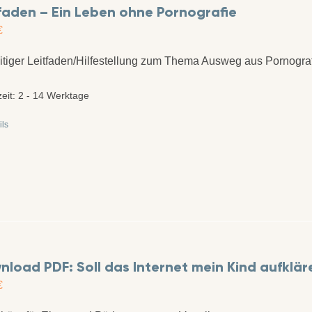
faden – Ein Leben ohne Pornografie
€
itiger Leitfaden/Hilfestellung zum Thema Ausweg aus Pornograf
zeit:
2 - 14 Werktage
ils
load PDF: Soll das Internet mein Kind aufklär
€