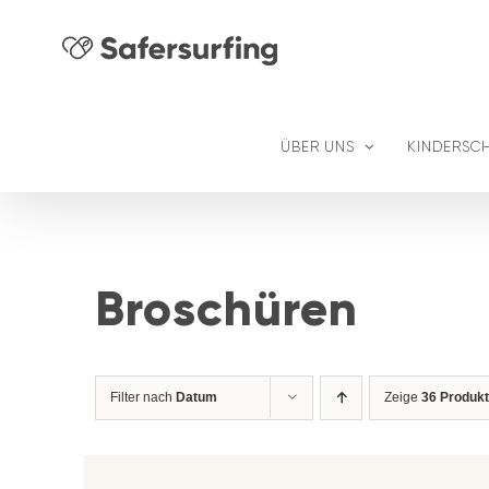
Zum
Inhalt
springen
ÜBER UNS
KINDERSC
Broschüren
Filter nach
Datum
Zeige
36 Produk