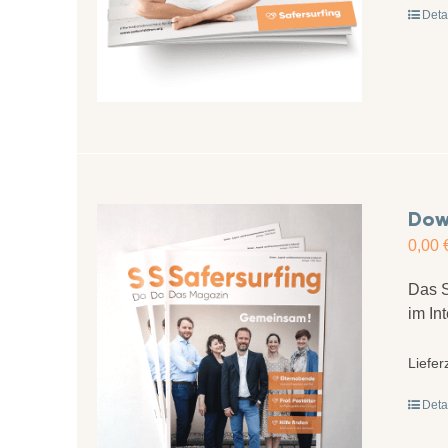
Deta
Dow
0,00
Das S
im In
Liefer
Deta