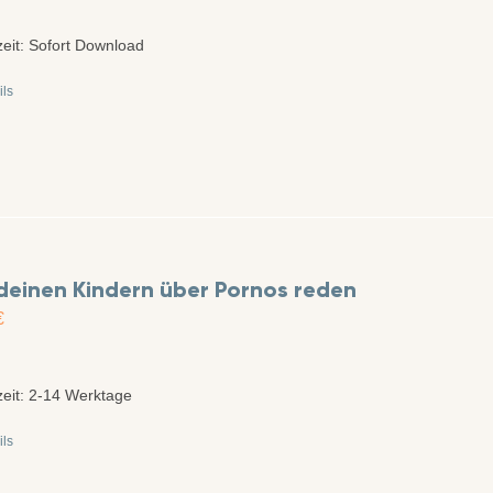
zeit:
Sofort Download
ils
deinen Kindern über Pornos reden
€
zeit:
2-14 Werktage
ils