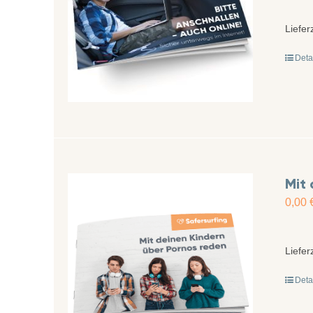
Liefer
Deta
Mit 
0,00
Liefer
Deta