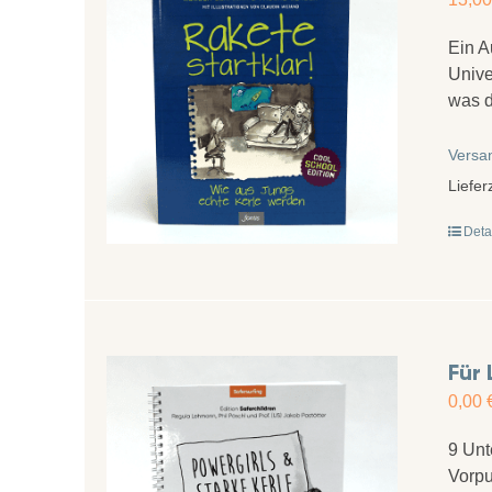
Ein A
Unive
was d
Versa
Liefer
Deta
Für 
0,00
9 Unt
Vorpu