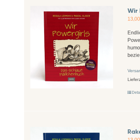
Wir 
13,0
Endli
Power
humor
bezie
Versa
Liefer
Deta
Rake
13,0