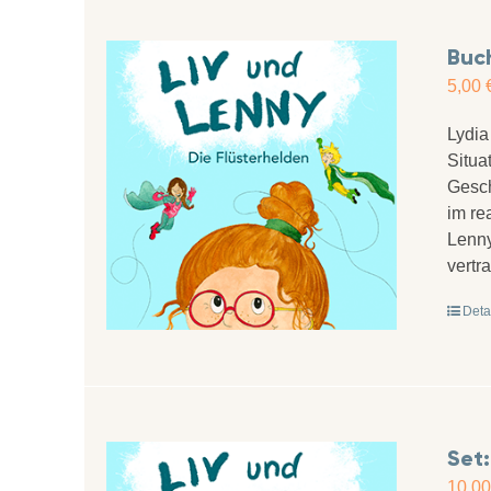
Buch
5,00
Lydia
Situa
Gesch
im re
Lenny
vertr
Deta
Set:
10,0