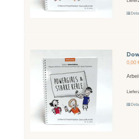
Liefer
Deta
Down
0,00
Arbei
Liefer
Deta