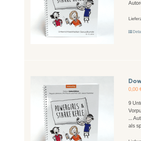
Autor
Liefer
Deta
Down
0,00
9 Unt
Vorpu
... A
als s