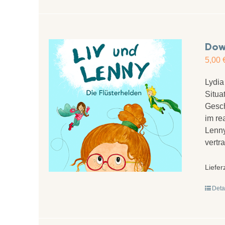
Down
5,00
Lydia
Situa
Gesch
im re
Lenny
vertr
Liefer
Deta