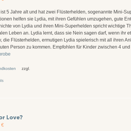
 ist 5 Jahre alt und hat zwei Flüsterhelden, sogenannte Mini-Sup
tionen helfen sie Lydia, mit ihren Gefühlen umzugehen, gute En
ichte von Lydia und ihren Mini-Superhelden spricht wichtige 
alen Leben an. Lydia lernt, dass sie Nein sagen darf, wenn ihr
, die Flüsterhelden, ermutigen Lydia spielerisch mit all ihren A
auten Person zu kommen. Empfohlen für Kinder zwischen 4 und
probe
ndkosten
zzgl.
ils
for Love?
0
€