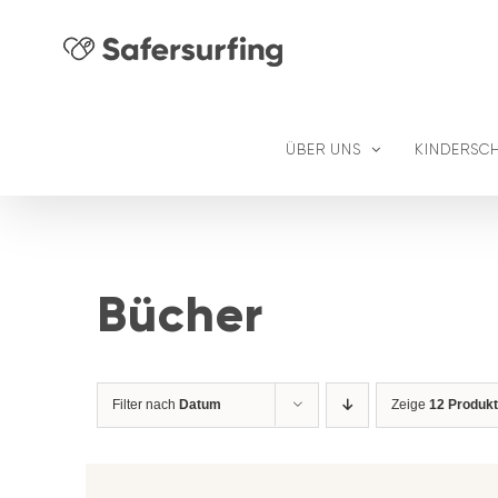
Zum
Inhalt
springen
ÜBER UNS
KINDERSC
Bücher
Filter nach
Datum
Zeige
12 Produk