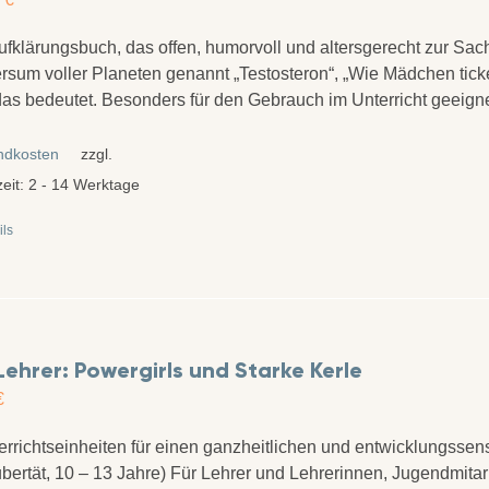
ufklärungsbuch, das offen, humorvoll und altersgerecht zur Sac
rsum voller Planeten genannt „Testosteron“, „Wie Mädchen tick
as bedeutet. Besonders für den Gebrauch im Unterricht geeign
ndkosten
zzgl.
zeit:
2 - 14 Werktage
ils
Lehrer: Powergirls und Starke Kerle
€
errichtseinheiten für einen ganzheitlichen und entwicklungssens
bertät, 10 – 13 Jahre) Für Lehrer und Lehrerinnen, Jugendmita