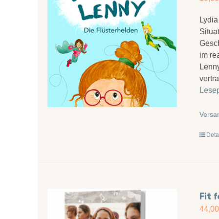
Lydia
Situa
Gesch
im re
Lenny
vertr
Lese
Versa
Deta
Fit 
44,0