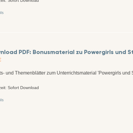
zeit:
Sofort Download
ils
load PDF: Bonusmaterial zu Powergirls und Sta
€
ts- und Themenblätter zum Unterrichtsmaterial 'Powergirls und 
zeit:
Sofort Download
ils