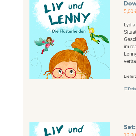
Down
5,00
Lydia
Situa
Gesch
im re
Lenny
vertr
Liefer
Deta
Set:
10,0