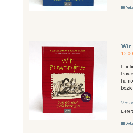
Deta
Wir 
13,0
Endli
Power
humor
bezie
Versa
Liefer
Deta