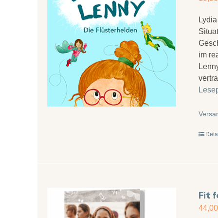
Lydia
Situa
Gesch
im re
Lenny
vertr
Lese
Versa
Deta
Fit 
44,0