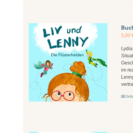
Buch
5,00
Lydia
Situa
Gesch
im re
Lenny
vertr
Deta