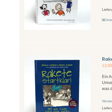
Liefer
Deta
Rake
13,0
Ein A
Unive
was d
Versa
Liefer