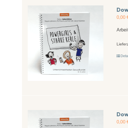
Down
0,00
Arbei
Liefer
Deta
Down
0,00