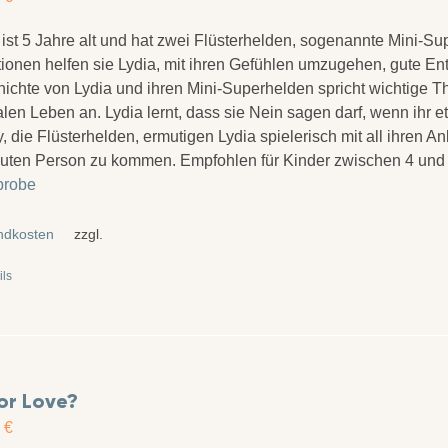
 ist 5 Jahre alt und hat zwei Flüsterhelden, sogenannte Mini-Sup
tionen helfen sie Lydia, mit ihren Gefühlen umzugehen, gute En
ichte von Lydia und ihren Mini-Superhelden spricht wichtige 
alen Leben an. Lydia lernt, dass sie Nein sagen darf, wenn ihr
, die Flüsterhelden, ermutigen Lydia spielerisch mit all ihren A
auten Person zu kommen. Empfohlen für Kinder zwischen 4 und
probe
ndkosten
zzgl.
ils
for Love?
0
€