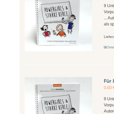
9 Unt
Vorpu
... A
als s
Liefer
Deta
Für 
0,00
9 Unt
Vorpu
Autor