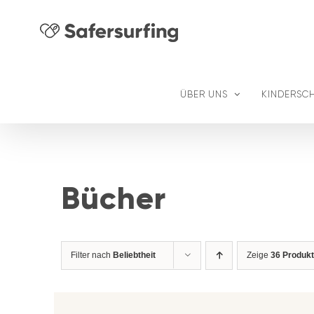
Zum
Inhalt
springen
ÜBER UNS
KINDERSC
Bücher
Filter nach
Beliebtheit
Zeige
36 Produk