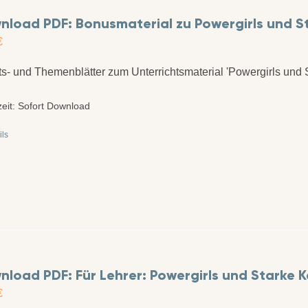
load PDF: Bonusmaterial zu Powergirls und Sta
€
ts- und Themenblätter zum Unterrichtsmaterial 'Powergirls und 
zeit:
Sofort Download
ils
load PDF: Für Lehrer: Powergirls und Starke K
€