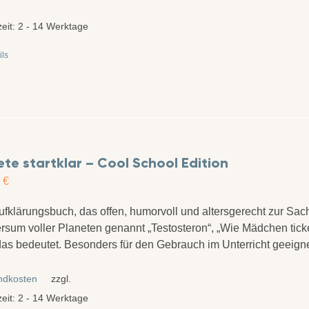
zeit:
2 - 14 Werktage
ils
te startklar – Cool School Edition
0
€
ufklärungsbuch, das offen, humorvoll und altersgerecht zur Sac
rsum voller Planeten genannt „Testosteron“, „Wie Mädchen tick
as bedeutet. Besonders für den Gebrauch im Unterricht geeign
ndkosten
zzgl.
zeit:
2 - 14 Werktage