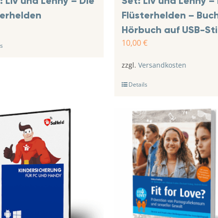
: Liv und Lenny – Die
Set: Liv und Lenny –
terhelden
Flüsterhelden – Buc
Hörbuch auf USB-St
10,00
€
s
zzgl.
Versandkosten
Details