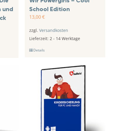
 Die
Wir Powergirls – Cool
h und
School Edition
13,00
€
ick
zzgl.
Versandkosten
Lieferzeit:
2 - 14 Werktage
Details