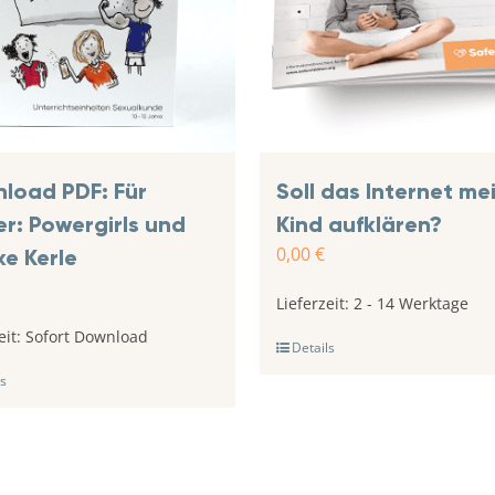
load PDF: Für
Soll das Internet me
er: Powergirls und
Kind aufklären?
0,00
€
ke Kerle
Lieferzeit:
2 - 14 Werktage
eit:
Sofort Download
Details
s