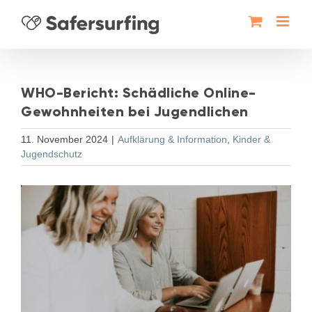
Zum
Inhalt
springen
WHO-Bericht: Schädliche Online-
Gewohnheiten bei Jugendlichen
11. November 2024
|
Aufklärung & Information
,
Kinder &
Jugendschutz
Zeige
grösseres
Bild