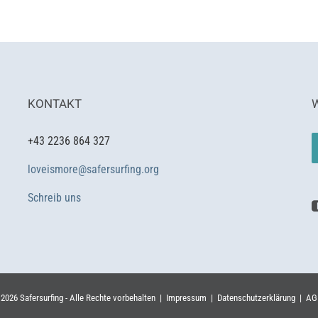
KONTAKT
+43 2236 864 327
loveismore@safersurfing.org
Schreib uns
©
2026
Safersurfing
- Alle Rechte vorbehalten |
Impressum
|
Datenschutzerklärung
|
AG