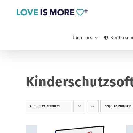
Zum
Inhalt
springen
Über uns
Kindersch
Kinderschutzsof
Filter nach
Standard
Zeige
12 Produkte