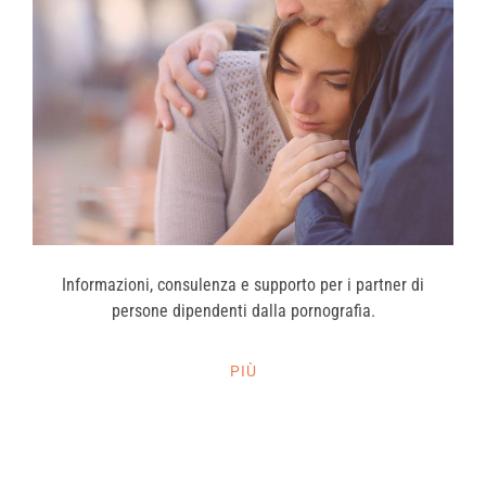
Informazioni, consulenza e supporto per i partner di
persone dipendenti dalla pornografia.
PIÙ