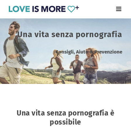
Skip
to
content
Una vita senza pornografia
Consigli, Aiuto & Prevenzione
Una vita senza pornografia è
possibile