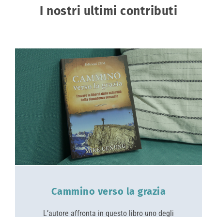
I nostri ultimi contributi
Cammino verso la grazia
L’autore affronta in questo libro uno degli