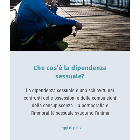
Che cos’è la dipendenza
sessuale?
La dipendenza sessuale è una schiavitù nei
confronti delle ossessioni e delle compulsioni
della concupiscenza. La pornografia e
l’immoralità sessuale svuotano l’anima
Leggi di più