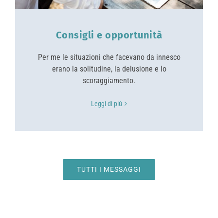
Consigli e opportunità
Per me le situazioni che facevano da innesco
erano la solitudine, la delusione e lo
scoraggiamento.
Leggi di più
TUTTI I MESSAGGI