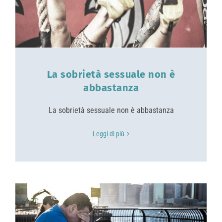
La sobrietà sessuale non è
abbastanza
La sobrietà sessuale non è abbastanza
Leggi di più