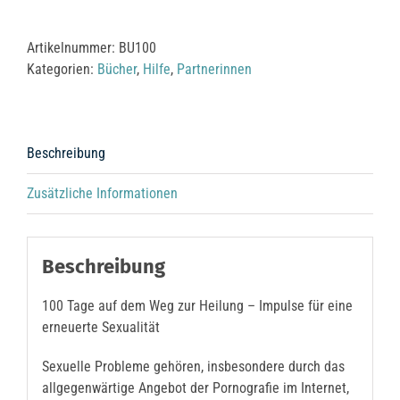
auf
dem
Artikelnummer:
BU100
Weg
Kategorien:
Bücher
,
Hilfe
,
Partnerinnen
zur
Heilung
Menge
Beschreibung
Zusätzliche Informationen
Beschreibung
100 Tage auf dem Weg zur Heilung – Impulse für eine
erneuerte Sexualität
Sexuelle Probleme gehören, insbesondere durch das
allgegenwärtige Angebot der Pornografie im Internet,