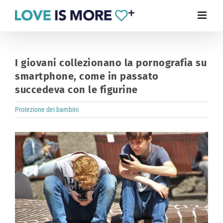
Skip
to
content
I giovani collezionano la pornografia su
smartphone, come in passato
succedeva con le figurine
Protezione dei bambini
View
Larger
Image