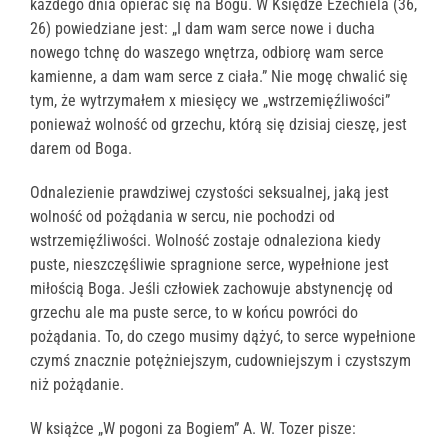
każdego dnia opierać się na Bogu. W Księdze Ezechiela (36,
26) powiedziane jest: „I dam wam serce nowe i ducha
nowego tchnę do waszego wnętrza, odbiorę wam serce
kamienne, a dam wam serce z ciała.” Nie mogę chwalić się
tym, że wytrzymałem x miesięcy we „wstrzemięźliwości”
ponieważ wolność od grzechu, którą się dzisiaj cieszę, jest
darem od Boga.
Odnalezienie prawdziwej czystości seksualnej, jaką jest
wolność od pożądania w sercu, nie pochodzi od
wstrzemięźliwości. Wolność zostaje odnaleziona kiedy
puste, nieszczęśliwie spragnione serce, wypełnione jest
miłością Boga. Jeśli człowiek zachowuje abstynencję od
grzechu ale ma puste serce, to w końcu powróci do
pożądania. To, do czego musimy dążyć, to serce wypełnione
czymś znacznie potężniejszym, cudowniejszym i czystszym
niż pożądanie.
W książce „W pogoni za Bogiem” A. W. Tozer pisze: