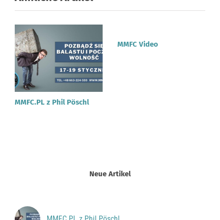
MMFC Video
MMFC.PL z Phil Pöschl
Neue Artikel
MMFC.PL z Phil Pöschl