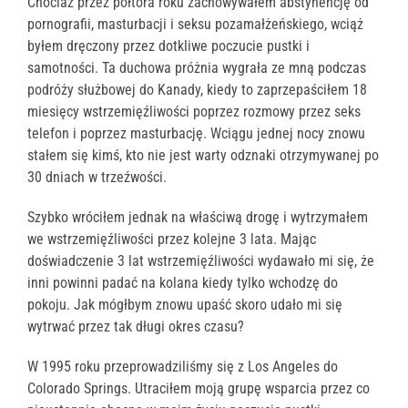
Chociaż przez półtora roku zachowywałem abstynencję od
pornografii, masturbacji i seksu pozamałżeńskiego, wciąż
byłem dręczony przez dotkliwe poczucie pustki i
samotności. Ta duchowa próżnia wygrała ze mną podczas
podróży służbowej do Kanady, kiedy to zaprzepaściłem 18
miesięcy wstrzemięźliwości poprzez rozmowy przez seks
telefon i poprzez masturbację. Wciągu jednej nocy znowu
stałem się kimś, kto nie jest warty odznaki otrzymywanej po
30 dniach w trzeźwości.
Szybko wróciłem jednak na właściwą drogę i wytrzymałem
we wstrzemięźliwości przez kolejne 3 lata. Mając
doświadczenie 3 lat wstrzemięźliwości wydawało mi się, że
inni powinni padać na kolana kiedy tylko wchodzę do
pokoju. Jak mógłbym znowu upaść skoro udało mi się
wytrwać przez tak długi okres czasu?
W 1995 roku przeprowadziliśmy się z Los Angeles do
Colorado Springs. Utraciłem moją grupę wsparcia przez co