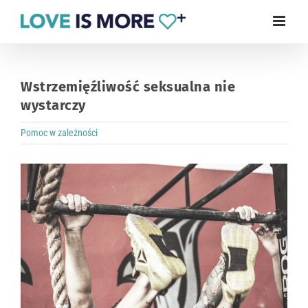
Zum
Inhalt
springen
Wstrzemięźliwość seksualna nie
wystarczy
Pomoc w zależności
Zeige
grösseres
Bild