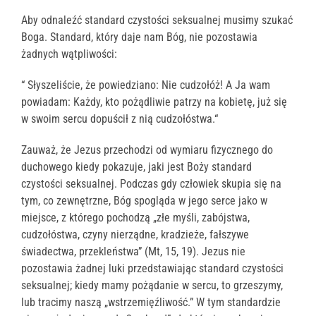
Aby odnaleźć standard czystości seksualnej musimy szukać
Boga. Standard, który daje nam Bóg, nie pozostawia
żadnych wątpliwości:
“ Słyszeliście, że powiedziano: Nie cudzołóż! A Ja wam
powiadam: Każdy, kto pożądliwie patrzy na kobietę, już się
w swoim sercu dopuścił z nią cudzołóstwa.“
Zauważ, że Jezus przechodzi od wymiaru fizycznego do
duchowego kiedy pokazuje, jaki jest Boży standard
czystości seksualnej. Podczas gdy człowiek skupia się na
tym, co zewnętrzne, Bóg spogląda w jego serce jako w
miejsce, z którego pochodzą „złe myśli, zabójstwa,
cudzołóstwa, czyny nierządne, kradzieże, fałszywe
świadectwa, przekleństwa” (Mt, 15, 19). Jezus nie
pozostawia żadnej luki przedstawiając standard czystości
seksualnej; kiedy mamy pożądanie w sercu, to grzeszymy,
lub tracimy naszą „wstrzemięźliwość.” W tym standardzie