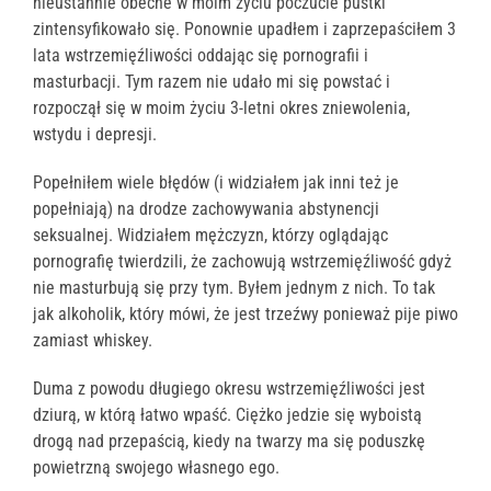
nieustannie obecne w moim życiu poczucie pustki
zintensyfikowało się. Ponownie upadłem i zaprzepaściłem 3
lata wstrzemięźliwości oddając się pornografii i
masturbacji. Tym razem nie udało mi się powstać i
rozpoczął się w moim życiu 3-letni okres zniewolenia,
wstydu i depresji.
Popełniłem wiele błędów (i widziałem jak inni też je
popełniają) na drodze zachowywania abstynencji
seksualnej. Widziałem mężczyzn, którzy oglądając
pornografię twierdzili, że zachowują wstrzemięźliwość gdyż
nie masturbują się przy tym. Byłem jednym z nich. To tak
jak alkoholik, który mówi, że jest trzeźwy ponieważ pije piwo
zamiast whiskey.
Duma z powodu długiego okresu wstrzemięźliwości jest
dziurą, w którą łatwo wpaść. Ciężko jedzie się wyboistą
drogą nad przepaścią, kiedy na twarzy ma się poduszkę
powietrzną swojego własnego ego.