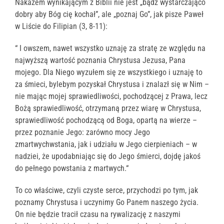
Nakazem wynikającym z Biblii nie jest „bądź wystarczająco
dobry aby Bóg cię kochał”, ale „poznaj Go”, jak pisze Paweł
w Liście do Filipian (3, 8-11):
“ I owszem, nawet wszystko uznaję za stratę ze względu na
najwyższą wartość poznania Chrystusa Jezusa, Pana
mojego. Dla Niego wyzułem się ze wszystkiego i uznaję to
za śmieci, bylebym pozyskał Chrystusa i znalazł się w Nim –
nie mając mojej sprawiedliwości, pochodzącej z Prawa, lecz
Bożą sprawiedliwość, otrzymaną przez wiarę w Chrystusa,
sprawiedliwość pochodzącą od Boga, opartą na wierze –
przez poznanie Jego: zarówno mocy Jego
zmartwychwstania, jak i udziału w Jego cierpieniach – w
nadziei, że upodabniając się do Jego śmierci, dojdę jakoś
do pełnego powstania z martwych.“
To co właściwe, czyli czyste serce, przychodzi po tym, jak
poznamy Chrystusa i uczynimy Go Panem naszego życia.
On nie będzie tracił czasu na rywalizację z naszymi