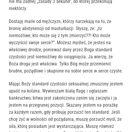
nie ma żadnej „zasady 3 sekund”, do której przekonują
niektórzy.
Dostaję maile od mężczyzn, którzy narzekają na to, że
bronię abstynencji od masturbacji. Słyszę, że: „to
niemożliwe; kto może się z tym zmierzyć??! Kto może
wyczyścić swoje serce?”. Możesz myśleć, że jesteś na
właściwej drodze, ponieważ dany przez Boga standard
czystości jest niemożliwy do osiągnięcia. Ja wierzę, że
Boża droga jest właściwa. Tylko Bóg może przemienić
brudne, pożądliwe i skupione na sobie serce w serce czyste.
Mając Boży standard czystości seksualnej zmuszony jestem
upaść na kolana. Wywieszam białą flagę i ogłaszam
bankructwo; bitwa jest zakończona zanim się zaczęła i ja
jestem na przegranej pozycji. Skazany jestem na porażkę
za każdym razem, gdy próbuję porzucić ten standard. Jeśli
chcę żyć w wolności od pożądania, muszę porzucić myśl, że
siła, którą posiadam jest wystarczająca. Muszę również