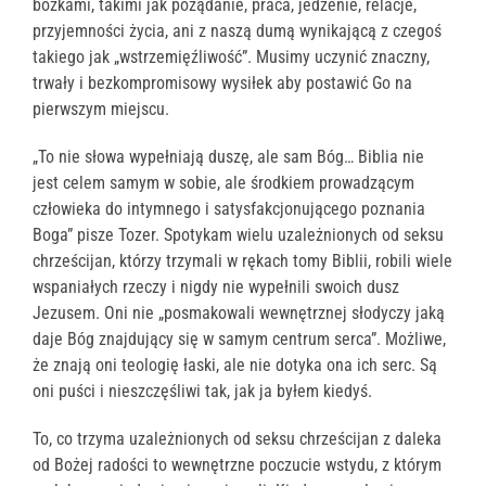
bożkami, takimi jak pożądanie, praca, jedzenie, relacje,
przyjemności życia, ani z naszą dumą wynikającą z czegoś
takiego jak „wstrzemięźliwość”. Musimy uczynić znaczny,
trwały i bezkompromisowy wysiłek aby postawić Go na
pierwszym miejscu.
„To nie słowa wypełniają duszę, ale sam Bóg… Biblia nie
jest celem samym w sobie, ale środkiem prowadzącym
człowieka do intymnego i satysfakcjonującego poznania
Boga” pisze Tozer. Spotykam wielu uzależnionych od seksu
chrześcijan, którzy trzymali w rękach tomy Biblii, robili wiele
wspaniałych rzeczy i nigdy nie wypełnili swoich dusz
Jezusem. Oni nie „posmakowali wewnętrznej słodyczy jaką
daje Bóg znajdujący się w samym centrum serca”. Możliwe,
że znają oni teologię łaski, ale nie dotyka ona ich serc. Są
oni puści i nieszczęśliwi tak, jak ja byłem kiedyś.
To, co trzyma uzależnionych od seksu chrześcijan z daleka
od Bożej radości to wewnętrzne poczucie wstydu, z którym