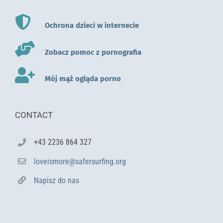
Ochrona dzieci w internecie
Zobacz pomoc z pornografia
Mój mąż ogląda porno
CONTACT
+43 2236 864 327
loveismore@safersurfing.org
Napisz do nas