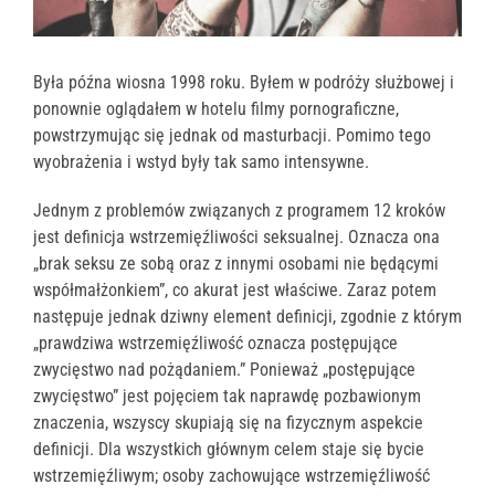
Była późna wiosna 1998 roku. Byłem w podróży służbowej i
ponownie oglądałem w hotelu filmy pornograficzne,
powstrzymując się jednak od masturbacji. Pomimo tego
wyobrażenia i wstyd były tak samo intensywne.
Jednym z problemów związanych z programem 12 kroków
jest definicja wstrzemięźliwości seksualnej. Oznacza ona
„brak seksu ze sobą oraz z innymi osobami nie będącymi
współmałżonkiem”, co akurat jest właściwe. Zaraz potem
następuje jednak dziwny element definicji, zgodnie z którym
„prawdziwa wstrzemięźliwość oznacza postępujące
zwycięstwo nad pożądaniem.” Ponieważ „postępujące
zwycięstwo” jest pojęciem tak naprawdę pozbawionym
znaczenia, wszyscy skupiają się na fizycznym aspekcie
definicji. Dla wszystkich głównym celem staje się bycie
wstrzemięźliwym; osoby zachowujące wstrzemięźliwość