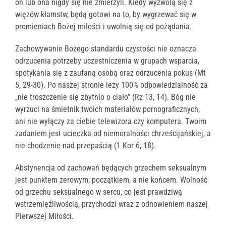
on lub ona nigdy się nie zmierzyli. Kiedy wyzwolą się z
więzów kłamstw, będą gotowi na to, by wygrzewać się w
promieniach Bożej miłości i uwolnią się od pożądania.
Zachowywanie Bożego standardu czystości nie oznacza
odrzucenia potrzeby uczestniczenia w grupach wsparcia,
spotykania się z zaufaną osobą oraz odrzucenia pokus (Mt
5, 29-30). Po naszej stronie leży 100% odpowiedzialność za
„nie troszczenie się zbytnio o ciało” (Rz 13, 14). Bóg nie
wyrzuci na śmietnik twoich materiałów pornograficznych,
ani nie wyłączy za ciebie telewizora czy komputera. Twoim
zadaniem jest ucieczka od niemoralności chrześcijańskiej, a
nie chodzenie nad przepaścią (1 Kor 6, 18).
Abstynencja od zachowań będących grzechem seksualnym
jest punktem zerowym; początkiem, a nie końcem. Wolność
od grzechu seksualnego w sercu, co jest prawdziwą
wstrzemięźliwością, przychodzi wraz z odnowieniem naszej
Pierwszej Miłości.