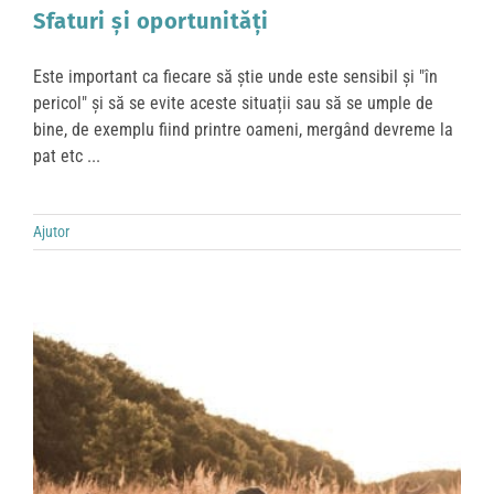
Sfaturi și oportunități
Este important ca fiecare să știe unde este sensibil și "în
pericol" și să se evite aceste situații sau să se umple de
bine, de exemplu fiind printre oameni, mergând devreme la
pat etc ...
Ajutor