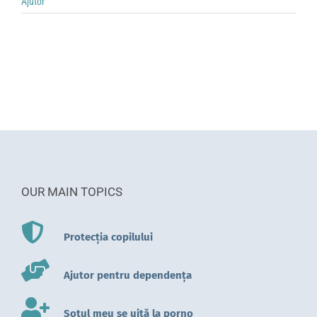
Ajutor
OUR MAIN TOPICS
Protecția copilului
Ajutor pentru dependența
Soțul meu se uită la porno