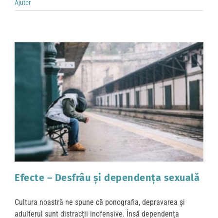
Ajutor
Efecte – Desfrâu și dependența sexuală
Cultura noastră ne spune că ponografia, depravarea și
adulterul sunt distracții inofensive. Însă dependența