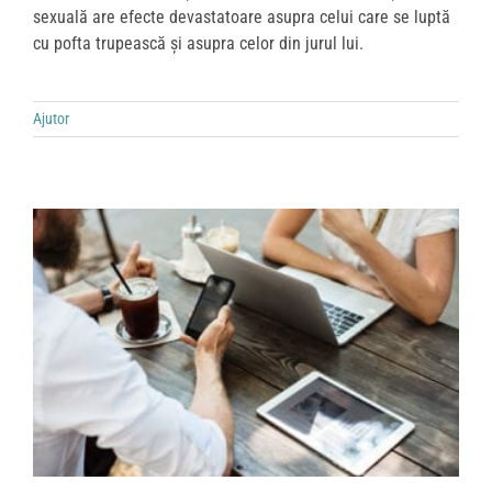
sexuală are efecte devastatoare asupra celui care se luptă
cu pofta trupească și asupra celor din jurul lui.
Ajutor