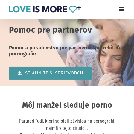
Skip
to
content
Pomoc pre partnerov
Pomoc a poradenstvo pre partnerov spotrebiteľov
pornografie
STIAHNITE SI SPRIEVODCU
Môj manžel sleduje porno
Partneri ľudí, ktorí sa stali závislou na pornografii,
najmä v tejto situácii.