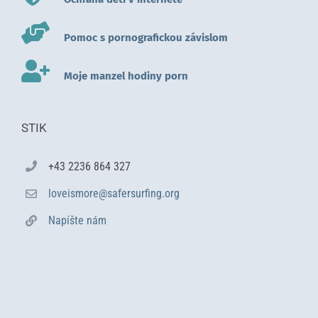
Pomoc s pornografickou závislom
Moje manzel hodiny porn
STIK
+43 2236 864 327
loveismore@safersurfing.org
Napíšte nám